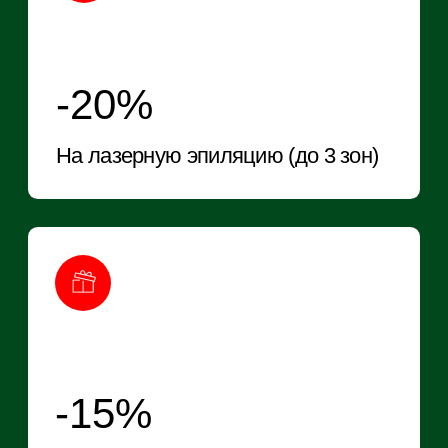
Отбеливание лица Lummeca
-10%
На любую процедуру (кроме
микроигольчатого RF-лифтинга и
комплексных программ)