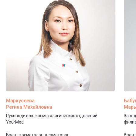
Получить консультацию
Маркусеева
Бабу
Регина Михайловна
Марь
Руководитель косметологических отделений
Завед
YourMed
филиа
Адрес
Врач - косметолог, дерматолог
Врач 
ул.Молодёжная, 7к1