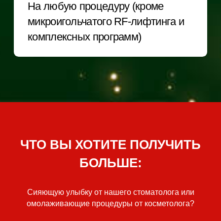
Мы предлагаем комплекс инъекционных,
аппаратных и классических процедур для
омоложения и ухода за кожей лица и
тела, используя современное
оборудование и проверенные препараты.
POPULAR
ПОПУЛЯРНЫЕ
УСЛУГИ ЦЕНТРОВ
ЧТО ВЫ ХОТИТЕ ПОЛУЧИТЬ
БОЛЬШЕ:
Все услуги лицензированы, а их
безопасность подтверждена
Сияющую улыбку от нашего стоматолога или
научными исследованиями.
омолаживающие процедуры от косметолога?
листайте, чтобы увидеть больше