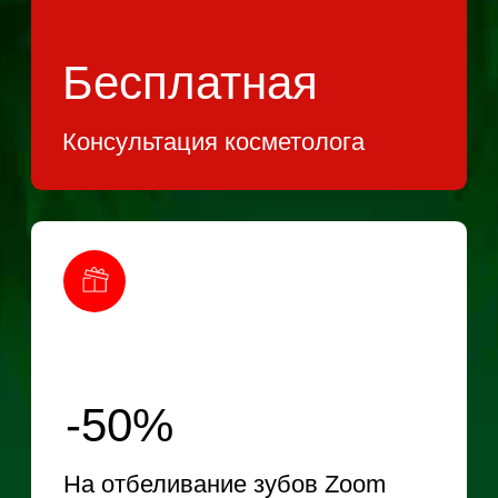
На чистку зубов
-20%
На лазерную эпиляцию (до 3 зон)
-15%