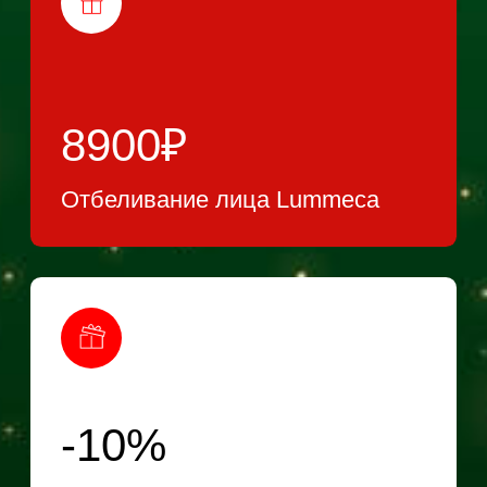
Врачи-ксометологи, дерматологи высшей
категории наших клиник, помогут Вам
решить проблемы с кожей, волосами.
Составят программы и предложат
широкий спектр услуг в области
эстетической, инъекционной и
аппаратной косметологии,
терапевтической дерматологии и
трихологии