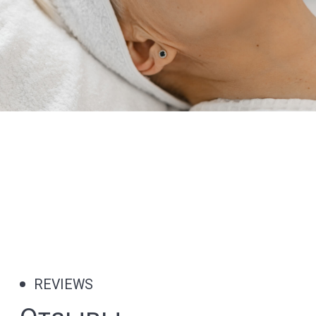
Адрес
ул.Новотушинская, 3
Часы работы
Пн - Пт 08:00 - 21:00
Сб - Вс 09:00 - 21:00
Контакты
+74951900303
Документация
Политика конфиденциальности
Разработано Candy Digital
Все расценки ООО «Честная Медицина», ООО «Гиппократ»,