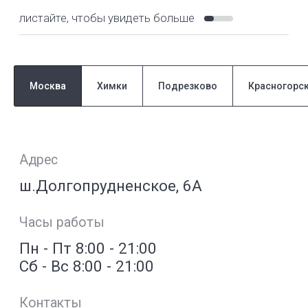
Москва
Химки
Подрезково
Красногорс