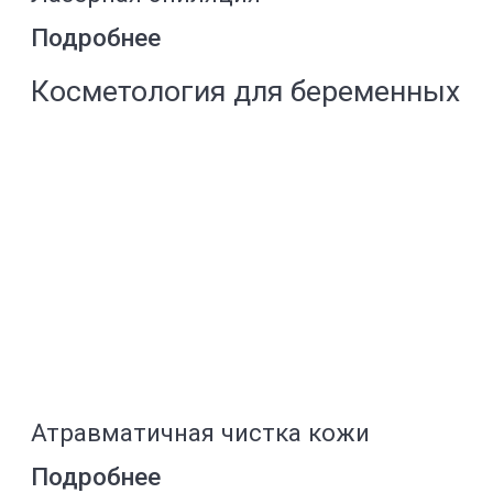
Не определились
с выбором процедуры?
Запишитесь на бесплатную
консультацию. Оставьте свои контактные
данные в форме ниже. Мы позвоним вам
в течение 15 минут и поможем сделать
правильный выбор.
Ваше имя
+7