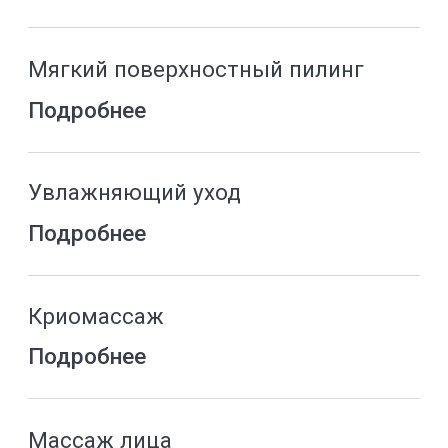
Комментарий
Отправляя данную формы вы
даете согласие на обработку
своих персональных данных и соглашаетесь с политикой в
отношении обработки персональных данных
Даю согласие
на получение рекламной и информационной
рассылки
Отправить
Связаться и получить ответ моментально:
+74951900303
WhatsApp
CLINIC
Эпицентр твоей