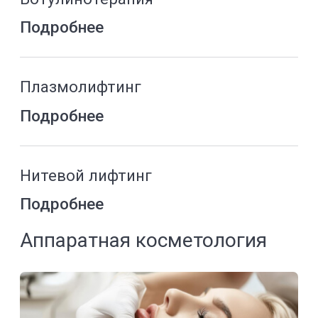
технология для омоложения кожи-
это фотоомоложение
Подробнее
ASCLEPION MCL 30 DERMABLATE
-лазерная шлифовка кожи,
холодный пилинг
Подробнее
Безоперационная блефаропластика
Подробнее
Уходовые процедуры