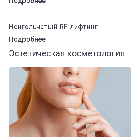
Лечение омнихоза
Подробнее
Удаление новообразование
радиоволновым методом,
криодиструкция
Подробнее
ASCLEPION MCL 30 DERMABLADE -
удаление новообразований
Подробнее
Мужская косметология