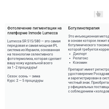
листайте, чтобы увидеть больше
Инъекционная косметология
Аппаратная косметология
У
Фотолечение пигментации на
Ботулинотерапия
платформе Inmode Lumecca
Инъекционная косметология
Это инъекционная метод
в основе которое лежит
Lumecca SR 515/580 — это самая
ботулинического токсина 
передовая и самая мощная IPL
которой требуется корре
система из Израиля, основанная
Диспорт
на технологии селективного
Релатокс
фототермолиза, которая сделает
Ксеомин
вашу кожу идеальной всего
за 1−2 процедуры!
Препарат имеет регистр
удостоверение Росздра
Сезон: осень — зима
и зарегистрирован в сис
Курс: 2 — 5 процедуры
честный знак. Приобрета
у официальных поставщ
Мезотерапия
с соблюдением «холодов
Подробнее