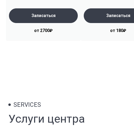
Биоревитализация
Подробнее
Записаться
Записаться
Контурная пластика лица
от 2700₽
от 180₽
Подробнее
Ботулинотерапия
Подробнее
Плазмолифтинг
Подробнее
Нитевой лифтинг
Подробнее
Аппаратная косметология