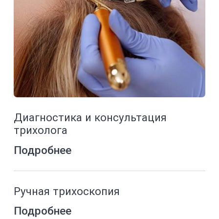
Вагинальная атрофия
Подробнее
Недержание мочи
Подробнее
Аугментация точки G
Подробнее
Лазерное осветление
интимной зоны
Подробнее
Другие услуги