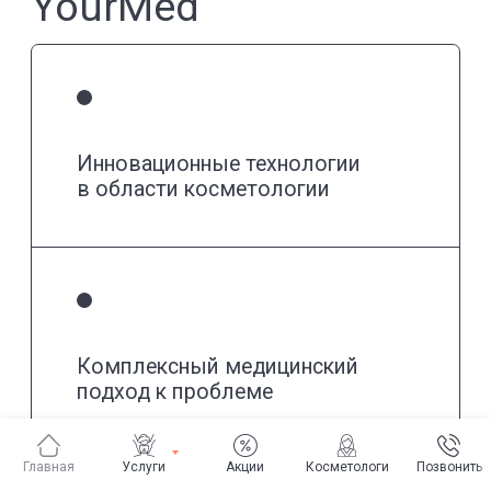
Документация
Политика конфиденциальности
Разработано Candy Digital
Все расценки ООО «Честная Медицина», ООО «Гиппократ»,
ООО «Бигмед», ООО «Гиппомед», указанные на сайте, носят
информационный характер и ни при каких условиях не являются
публичной офертой, определяемой положениями ч.2 ст. 437 ГК РФ.
Прайс-лист ориентировочный, может не совпадать с фактическим —
точные цены уточняйте у администратора или оператора коллцентра
перед посещением клиники. Имеются противопоказания. Необходима
консультация врача. 0+.
Главная
Услуги
Акции
Косметологи
Позвонить