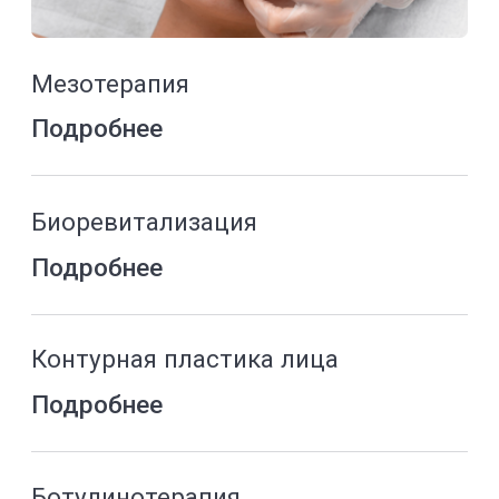
Лазерное лечение акне и постакне
Подробнее
Уход за кожей на аппарате ProFacial
Подробнее
DIOLAZE инновационная
эпиляция всего тела
Подробнее
MORPHEUS & INMODE-
Микроигольчатый RF-лифтинг
кожи лица
Подробнее
LUMECCA-инновационная IPL