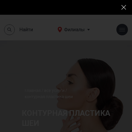
Найти
Филиалы
+7(495)190 03 03
Найти
Филиалы
главная
/
все услуги
/
к
онтурная пластика шеи
КОНТУРНАЯ ПЛАСТИКА
ШЕИ