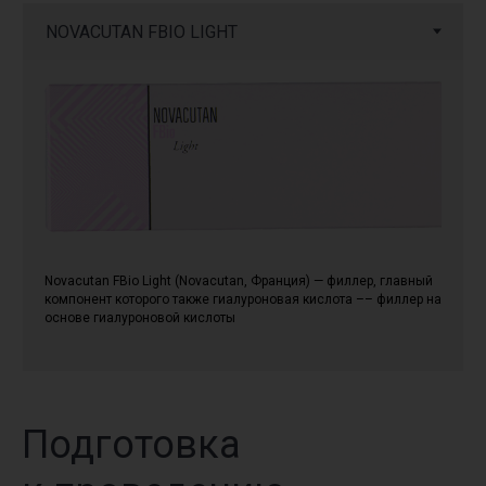
Novacutan FBio Light (Novacutan, Франция) — филлер, главный
компонент которого также гиалуроновая кислота –– филлер на
основе гиалуроновой кислоты
Подготовка