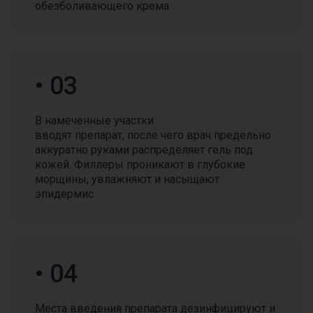
обезболивающего крема
• 03
В намеченные участки
вводят препарат, после чего врач предельно
аккуратно руками распределяет гель под
кожей. Филлеры проникают в глубокие
морщины, увлажняют и насыщают
эпидермис
КРАСОТА И ЗДОРОВЬЕ
С ВЫГОДОЙ
Воспользуйтесь выгодными
специальными предложениями,
• 04
для этого жмите кнопку
«смотреть все предложения»
Места введения препарата дезинфицируют и