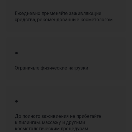
Связаться и получить ответ моментально:
Ежедневно применяйте заживляющие
+74951900303
WhatsApp
средства, рекомендованные косметологом
•
Ограничьте физические нагрузки
REVIEWS
Отзывы
•
листайте, чтобы увидеть больше
До полного заживления не прибегайте
к пилингам, массажу и другими
косметологическим процедурам