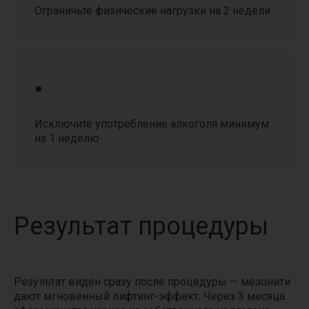
Ограничьте физические нагрузки на 2 недели
•
Смотреть все предложения
Исключите употребление алкоголя минимум
на 1 неделю
Результат процедуры
Не определились
с выбором процедуры?
Запишитесь на бесплатную
Результат виден сразу после процедуры — мезонити
консультацию. Оставьте свои контактные
дают мгновенный лифтинг-эффект. Через 3 месяца
данные в форме ниже. Мы позвоним вам