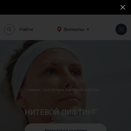
Найти
Филиалы
+7(495)190 03 03
Найти
Филиалы
главная
/
все услуги
/
нитевой лифтинг
НИТЕВОЙ ЛИФТИНГ
Записаться на прием