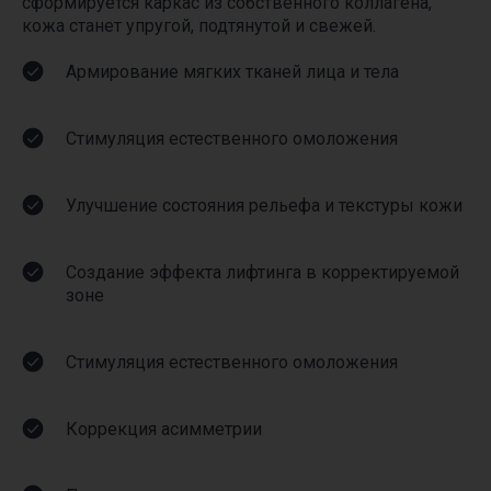
сформируется каркас из собственного коллагена,
в течение 15 минут и поможем сделать
правильный выбор.
кожа станет упругой, подтянутой и свежей.
Армирование мягких тканей лица и тела
Ваше имя*
Стимуляция естественного омоложения
+7
Улучшение состояния рельефа и текстуры кожи
Комментарий
Создание эффекта лифтинга в корректируемой
Согласие с политикой обработки персональных данных
зоне
согласие на получение рекламной и информационной
рассылки
Стимуляция естественного омоложения
Отправить
Коррекция асимметрии
Связаться и получить ответ моментально: