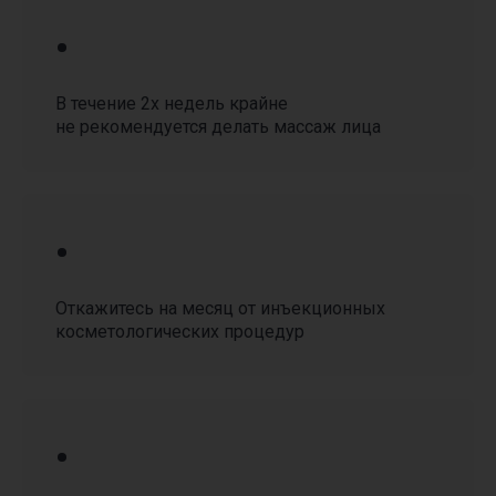
•
В течение 2х недель крайне
не рекомендуется делать массаж лица
•
КРАСОТА И ЗДОРОВЬЕ
С ВЫГОДОЙ
Откажитесь на месяц от инъекционных
косметологических процедур
Воспользуйтесь выгодными
специальными предложениями,
для этого жмите кнопку
«смотреть все предложения»
•