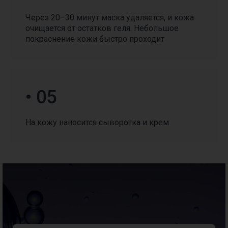
Не определились
Через 20–30 минут маска удаляется, и кожа
с выбором процедуры?
очищается от остатков геля. Небольшое
покраснение кожи быстро проходит
Запишитесь на бесплатную
консультацию. Оставьте свои контактные
данные в форме ниже. Мы позвоним вам
в течение 15 минут и поможем сделать
правильный выбор.
• 05
Ваше имя*
На кожу наносится сыворотка и крем
+7
Комментарий
Согласие с политикой обработки персональных данных
согласие на получение рекламной и информационной