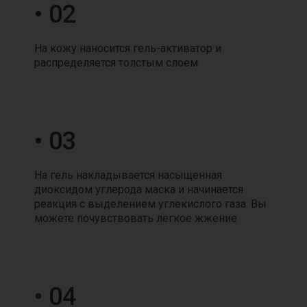
специальными предложениями,
• 02
для этого жмите кнопку
«смотреть все предложения»
На кожу наносится гель-активатор и
распределяется толстым слоем
• 03
Смотреть все предложения
На гель накладывается насыщенная
диоксидом углерода маска и начинается
реакция с выделением углекислого газа. Вы
можете почувствовать легкое жжение
• 04