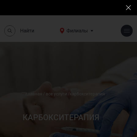
Найти
Филиалы
+7(495)190 03 03
Найти
Филиалы
главная
/
все услуги
/
карбокситерапия
КАРБОКСИТЕРАПИЯ