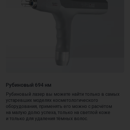
КРАСОТА И ЗДОРОВЬЕ
С ВЫГОДОЙ
Рубиновый 694 нм
Воспользуйтесь выгодными
Рубиновый лазер вы можете найти только в самых
специальными предложениями,
устаревших моделях косметологического
для этого жмите кнопку
оборудования, применять его можно с расчётом
«смотреть все предложения»
на малую долю успеха, только на светлой коже
и только для удаления тёмных волос.