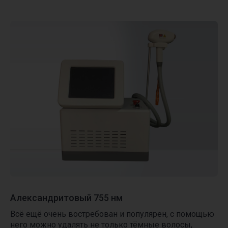
Смотреть все предложения
Не определились
с выбором процедуры?
Александритовый 755 нм
Запишитесь на бесплатную
Всё ещё очень востребован и популярен, с помощью
консультацию. Оставьте свои контактные
него можно удалять не только тёмные волосы,
данные в форме ниже. Мы позвоним вам