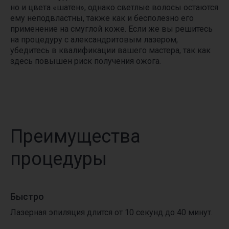
в течение 15 минут и поможем сделать
но и цвета «шатен», однако светлые волосы остаются
правильный выбор.
ему неподвластны, также как и бесполезно его
применение на смуглой коже. Если же вы решитесь
на процедуру с александритовым лазером,
Ваше имя*
убедитесь в квалификации вашего мастера, так как
здесь повышен риск получения ожога.
+7
Комментарий
Преимущества
Согласие с политикой обработки персональных данных
процедуры
согласие на получение рекламной и информационной
рассылки
Быстро
Отправить
Лазерная эпиляция длится от 10 секунд до 40 минут.
Связаться и получить ответ моментально: