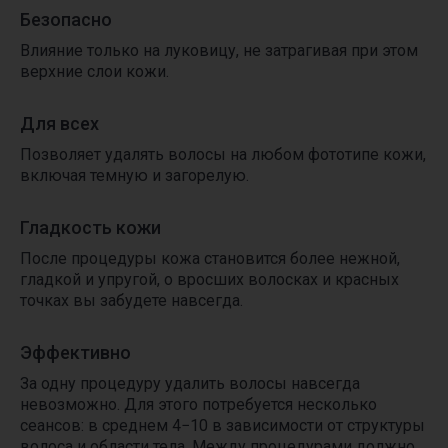
+74951900303
WhatsApp
Безопасно
Влияние только на луковицу, не затрагивая при этом
верхние слои кожи.
Для всех
Позволяет удалять волосы на любом фототипе кожи,
включая темную и загорелую.
Гладкость кожи
REVIEWS
Отзывы
После процедуры кожа становится более нежной,
гладкой и упругой, о вросших волосках и красных
точках вы забудете навсегда.
листайте, чтобы увидеть больше
Эффективно
За одну процедуру удалить волосы навсегда
невозможно. Для этого потребуется несколько
сеансов: в среднем 4−10 в зависимости от структуры
волоса и области тела. Между процедурами должно