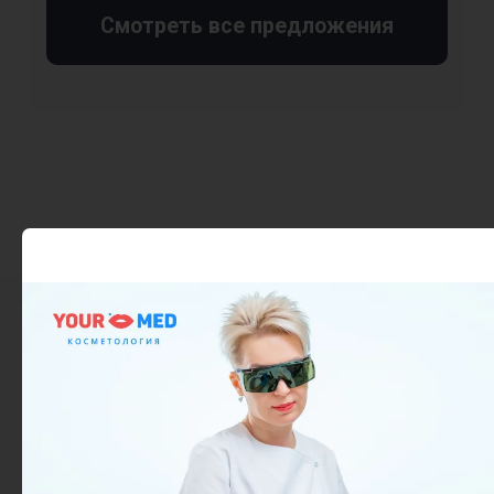
ПРОДОКТОРОВ
ЯНДЕКС
CONTACTS
Адреса центров
листайте, чтобы увидеть больше
Адрес
ш.Долгопрудненское, 6А
Часы работы
Пн - Пт 8:00 - 21:00
Сб - Вс 8:00 - 21:00