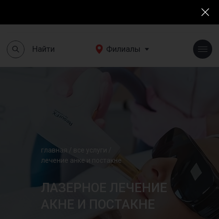
Найти
Филиалы
+7(495)190 03 03
Найти
Филиалы
главная
/
все услуги
/
лечение анке
и постакне
ЛАЗЕРНОЕ ЛЕЧЕНИЕ
АКНЕ И ПОСТАКНЕ