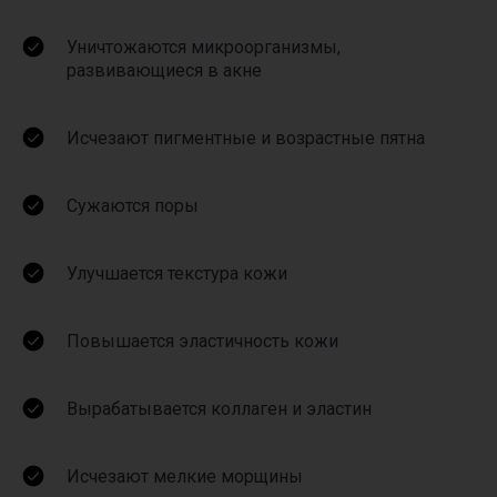
Уничтожаются микроорганизмы,
Не определились
развивающиеся в акне
с выбором процедуры?
Запишитесь на бесплатную
Исчезают пигментные и возрастные пятна
консультацию. Оставьте свои контактные
данные в форме ниже. Мы позвоним вам
в течение 15 минут и поможем сделать
правильный выбор.
Сужаются поры
Ваше имя*
Улучшается текстура кожи
+7
Повышается эластичность кожи
Комментарий
Вырабатывается коллаген и эластин
Согласие с политикой обработки персональных данных
Исчезают мелкие морщины