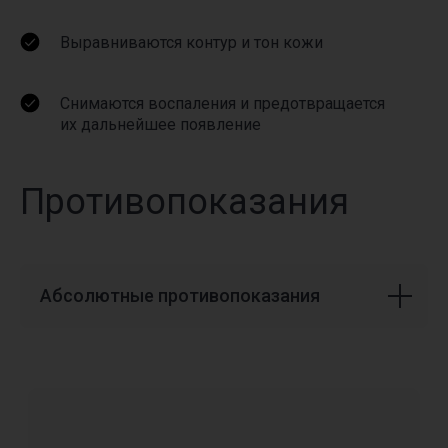
согласие на получение рекламной и информационной
рассылки
Выравниваются контур и тон кожи
Отправить
Снимаются воспаления и предотвращается
их дальнейшее появление
Связаться и получить ответ моментально:
+74951900303
WhatsApp
Противопоказания
Абсолютные противопоказания
REVIEWS
Отзывы
листайте, чтобы увидеть больше