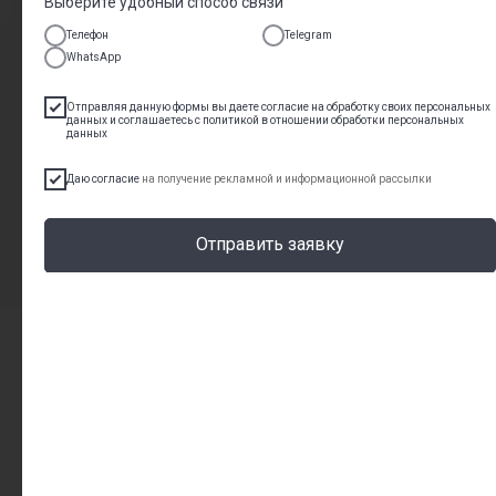
Выберите удобный способ связи
Телефон
Telegram
WhatsApp
Отправляя данную формы вы даете согласие на обработку своих персональных
данных и соглашаетесь с
политикой в отношении обработки персональных
данных
Даю согласие
на получение рекламной и информационной рассылки
Адрес
ул.Молодёжная, 7к1
Отправить заявку
ул.Совхозная, 4стр1
ул.Вороницына, 1к 2
Часы работы
Пн - Пт 08:00 - 21:00
Сб - Вс 09:00 - 21:00
Контакты
+74951900303