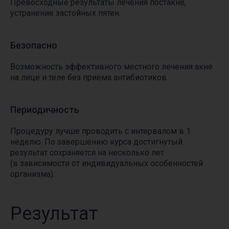
Превосходные результаты лечения постакне,
Воспользуйтесь выгодными
устранение застойных пятен.
специальными предложениями,
для этого жмите кнопку
«смотреть все предложения»
Безопасно
Возможность эффективного местного лечения акне
на лице и теле без приема антибиотиков.
Периодичность
Процедуру лучше проводить с интервалом в 1
Смотреть все предложения
неделю. По завершению курса достигнутый
результат сохраняется на несколько лет
(в зависимости от индивидуальных особенностей
организма).
Результат