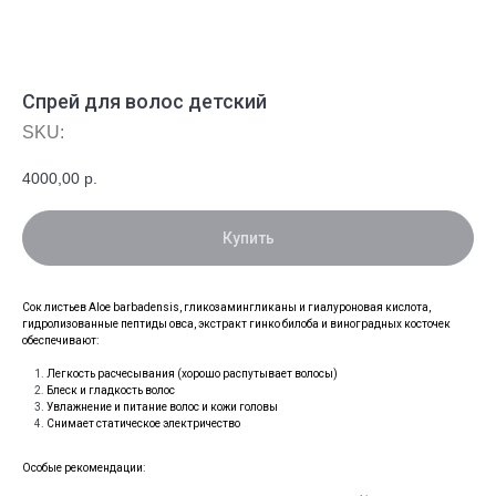
Спрей для волос детский
SKU:
4000,00
р.
Купить
Сок листьев Aloe barbadensis, гликозамингликаны и гиалуроновая кислота,
гидролизованные пептиды овса, экстракт гинко билоба и виноградных косточек
обеспечивают:
Легкость расчесывания (хорошо распутывает волосы)
Блеск и гладкость волос
Увлажнение и питание волос и кожи головы
Снимает статическое электричество
Особые рекомендации: