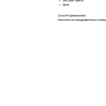
Экстракт ириса
Цинк
Способ применения:
Наносить на предварительно очище